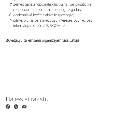
zemes gabala topogrāfiskais plāns (var pasūtīt pie
mērniecības uzņēmumiem, derīgs 2 gadus);
ģeotehniskā izpētes atskaite (ģeoloģija);
pilnvarojums pārstāvēt Jūsu intereses būvniecības
informācijas sistēmā BIS.GOV.LV.
Būvatļauju izņemšanu organizējam visā Latvijā.
Dalies ar rakstu: