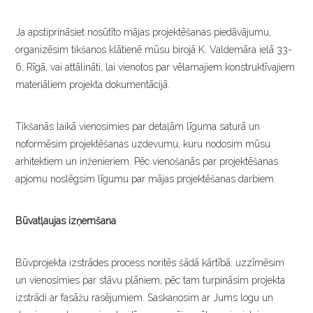
Ja apstiprināsiet nosūtīto mājas projektēšanas piedāvājumu,
organizēsim tikšanos klātienē mūsu birojā K. Valdemāra ielā 33-
6, Rīgā, vai attālināti, lai vienotos par vēlamajiem konstruktīvajiem
materiāliem projekta dokumentācijā.
Tikšanās laikā vienosimies par detaļām līguma saturā un
noformēsim projektēšanas uzdevumu, kuru nodosim mūsu
arhitektiem un inženieriem. Pēc vienošanās par projektēšanas
apjomu noslēgsim līgumu par mājas projektēšanas darbiem.
Būvatļaujas izņemšana
Būvprojekta izstrādes process noritēs šādā kārtībā: uzzīmēsim
un vienosimies par stāvu plāniem, pēc tam turpināsim projekta
izstrādi ar fasāžu rasējumiem. Saskaņosim ar Jums logu un