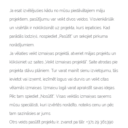
Ja esat izvēlējušies kādu no mūsu piedāvātajiem māju
projektiem, pasūtījumu var veikt divos veidos. Visvienkāršāk
un visērtāk ir noklikšķināt uz projekta, kurš iepaticies. Kad
parādās lodziņš, nospiediet „Pasūtīt” un sekojiet pirkuma
norādījumiem.
Ja vēlaties veikt izmaiņas projektā, atveriet mājas projektu un
klikšķiniet uz saites „Veikt izmaiņas projektā”. Saite atrodas pie
projekta stāvu plāniem. Tur varat mainīt sienu izvietojumu, tās
ievietot vai izņemt, iezīmēt logus vai durvis un veikt citas
vēlamās izmaiņas. Izmaiņu logā varat aprakstīt savas idejas.
Pēc tam spiediet „Nosūtīt”. Visas veiktās izmaiņas saņems
mūsu speciālisti, kuri izvērtēs norādīto, noteiks cenu un pēc
tam sazināsies ar jums.
Otrs veids pasūtīt projektu ir, zvanot pa tālr. +371 29 361390