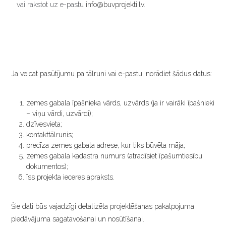
vai rakstot uz e-pastu
info@buvprojekti.lv
.
Ja veicat pasūtījumu pa tālruni vai e-pastu, norādiet šādus datus:
zemes gabala īpašnieka vārds, uzvārds (ja ir vairāki īpašnieki
– viņu vārdi, uzvārdi);
dzīvesvieta;
kontakttālrunis;
precīza zemes gabala adrese, kur tiks būvēta māja;
zemes gabala kadastra numurs (atradīsiet īpašumtiesību
dokumentos);
īss projekta ieceres apraksts.
Šie dati būs vajadzīgi detalizēta projektēšanas pakalpojuma
piedāvājuma sagatavošanai un nosūtīšanai.