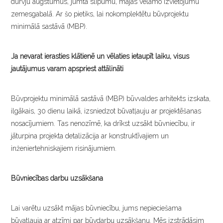
durvju augstumus, jumta slīpumu, mājas vēlamo izvietojumu
zemesgabalā. Ar šo pietiks, lai nokomplektētu būvprojektu
minimālā sastāvā (MBP).
Ja nevarat ierasties klātienē un vēlaties ietaupīt laiku, visus
jautājumus varam apspriest attālināti
Būvprojektu minimālā sastāvā (MBP) būvvaldes arhitekts izskata,
ilgākais, 30 dienu laikā, izsniedzot būvatļauju ar projektēšanas
nosacījumiem. Tas nenozīmē, ka drīkst uzsākt būvniecību, ir
jāturpina projekta detalizācija ar konstruktīvajiem un
inženiertehniskajiem risinājumiem.
Būvniecības darbu uzsākšana
Lai varētu uzsākt mājas būvniecību, jums nepieciešama
būvatļauja ar atzīmi par būvdarbu uzsākšanu. Mēs izstrādāsim