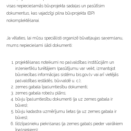
visas nepieciešamās būvprojekta sadaļas un pasūtīsim
dokumentus, kas vajadzīgi pilna būvprojekta (BP)
nokomplektēšanai.
Ja vēlaties, lai mūsu speciālisti organizē būvatļaujas saņemšanu,
mums nepieciešami šādi dokumenti:
projektēšanas noteikumi no pašvaldības institūcijām un
inženiertīklu turētājiem (pasūtījumu var veikt, izmantojot
būvniecības informācijas sistēmu bis.gov.lv vai arī vietējās
pašvaldības iestādēs, būvvaldē u. c.);
zemes gabala īpašumtiesību dokumenti;
zemes gabala robežu plāns;
būvju īpašumtiesību dokumenti (ja uz zemes gabala ir
būves);
būvju kadastra uzmērījumu lietas (ja uz zemes gabala ir
būves);
līdzīpašnieku piekrišanas (ja zemes gabals pieder vairākiem
īpašniekiem);