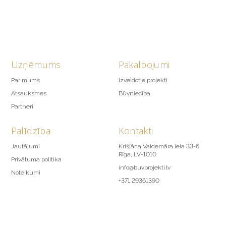
Uzņēmums
Pakalpojumi
Par mums
Izveidotie projekti
Atsauksmes
Būvniecība
Partneri
Palīdzība
Kontakti
Jautājumi
Krišjāņa Valdemāra iela 33-6,
Rīga, LV-1010
Privātuma politika
info@buvprojekti.lv
Noteikumi
+371 29361390