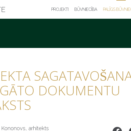
TE
PROJEKTI
BŪVNIECĪBA
PALĪGS BŪVNIE
EKTA SAGATAVOŠANA
IGĀTO DOKUMENTU
AKSTS
s Kononovs, arhitekts