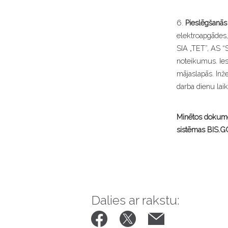
6.
Pieslēgšanās
elektroapgādes,
SIA „TET”, AS “S
noteikumus. Ies
mājaslapās. Inže
darba dienu la
Minētos dokumen
sistēmas BIS.G
Dalies ar rakstu: