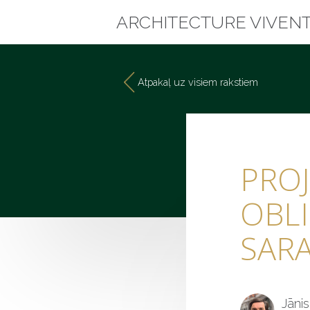
ARCHITECTURE VIVEN
Atpakaļ uz visiem rakstiem
PROJ
OBL
SAR
Jāni