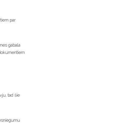
tiem par
emes gabala
as dokumentiem
ju, tad šie
 iesniegumu