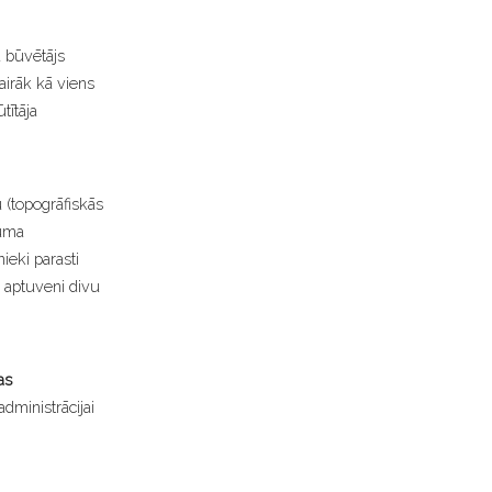
 būvētājs
airāk kā viens
tītāja
 (topogrāfiskās
juma
eki parasti
m aptuveni divu
as
dministrācijai