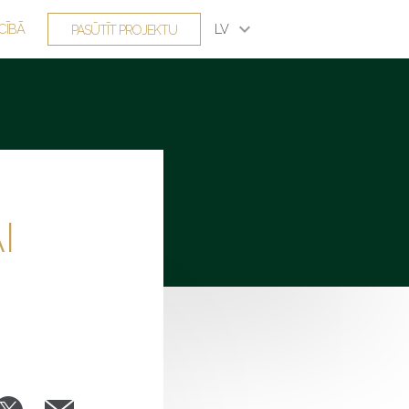
keyboard_arrow_down
CĪBĀ
LV
PASŪTĪT PROJEKTU
I