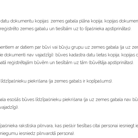
 datu dokumentu kopijas: zemes gabala plāna kopija; kopijas dokumen
ģistrēto zemes gabalu un tiesībām uz to (īpašnieka apstiprinātas).
entiem ar datiem par būvi vai būvju grupu uz zemes gabala (ja uz z
šie dokumenti nav vajadzīgi): būves kadastra datu lietas kopija; kopij
ā reģistrētajām būvēm un tiesībām uz tām (būvētāja apstiprinātas).
līdzīpašnieku piekrišana (ja zemes gabals ir kopīpašums).
la esošās būves līdzīpašnieku piekrišana (ja uz zemes gabala nav būv
ajadzīgi).
ašnieka rakstiska pilnvara, kas piešķir tiesības citai personai iesniegt
esniegumu iesniedz pilnvarotā persona).