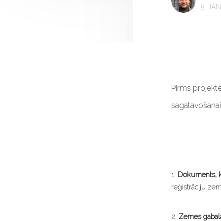
5. JA
Pirms projekt
sagatavošanai
1.
Dokuments, k
reģistrāciju ze
2.
Zemes gabala